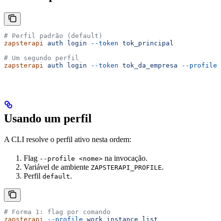
# Perfil padrão (default)
zapsterapi
 auth
 login
 --token
 tok_principal
# Um segundo perfil
zapsterapi
 auth
 login
 --token
 tok_da_empresa
 --profile
 
Usando um perfil
A CLI resolve o perfil ativo nesta ordem:
Flag
na invocação.
--profile <nome>
Variável de ambiente
.
ZAPSTERAPI_PROFILE
Perfil
.
default
# Forma 1: flag por comando
zapsterapi
 --profile
 work
 instance
 list