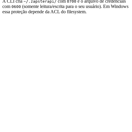
A CLI cria
com
e o arquivo de credenciais
~/.zapsterapi/
0700
com
(somente leitura/escrita para o seu usuário). Em Windows
0600
essa proteção depende da ACL do filesystem.