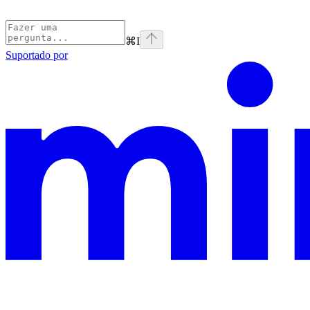
⌘
I
Suportado por