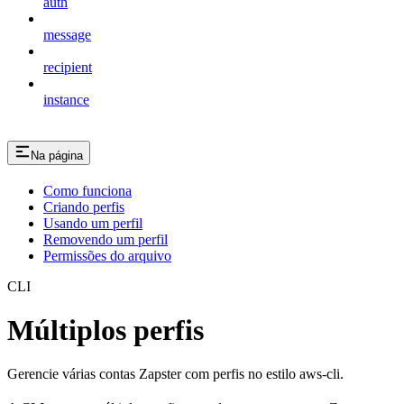
auth
message
recipient
instance
Na página
Como funciona
Criando perfis
Usando um perfil
Removendo um perfil
Permissões do arquivo
CLI
Múltiplos perfis
Gerencie várias contas Zapster com perfis no estilo aws-cli.