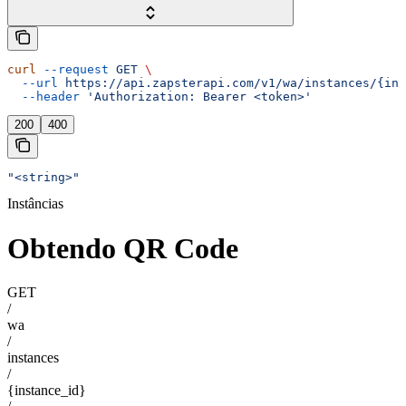
curl
 --request
 GET
 \
  --url
 https://api.zapsterapi.com/v1/wa/instances/{ins
  --header
 'Authorization: Bearer <token>'
200
400
"<string>"
Instâncias
Obtendo QR Code
GET
/
wa
/
instances
/
{instance_id}