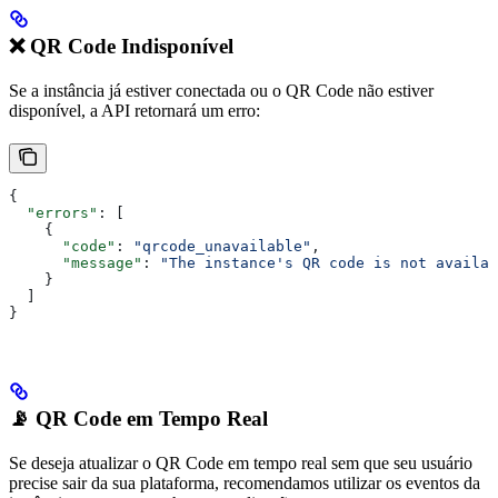
❌ QR Code Indisponível
Se a instância já estiver conectada ou o QR Code não estiver
disponível, a API retornará um erro:
{
  "errors"
: [
    {
      "code"
: 
"qrcode_unavailable"
,
      "message"
: 
"The instance's QR code is not availab
    }
  ]
}
📡 QR Code em Tempo Real
Se deseja atualizar o QR Code em tempo real sem que seu usuário
precise sair da sua plataforma, recomendamos utilizar os eventos da