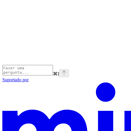
⌘
I
Suportado por