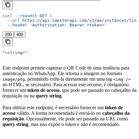
curl
 --request
 GET
 \
  --url
 https://api.zapsterapi.com/v1/wa/instances/{ins
  --header
 'Authorization: Bearer <token>'
200
400
"<string>"
Este endpoint permite capturar o QR Code de uma instância para
autenticação no WhatsApp. Ele retorna a imagem no formato
, permitindo exibi-la diretamente em uma tag
image/png
<img />
no HTML, se necessário. Para acessar este recurso, é obrigatório
fornecer um
token de acesso
, que pode ser passado no cabeçalho da
requisição ou na
query string
.
Para utilizar este endpoint, é necessário fornecer um
token de
acesso
válido. A forma recomendada é enviá-lo no
cabeçalho da
requisição
. Opcionalmente, ele pode ser passado na URL como
query string
, mas isso expõe o token e não é recomendado.