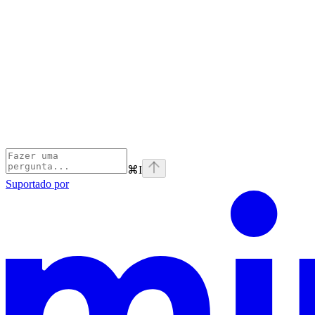
⌘
I
Suportado por