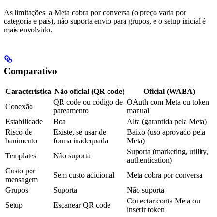
As limitações: a Meta cobra por conversa (o preço varia por
categoria e país), não suporta envio para grupos, e o setup inicial é
mais envolvido.
Comparativo
Característica
Não oficial (QR code)
Oficial (WABA)
QR code ou código de
OAuth com Meta ou token
Conexão
pareamento
manual
Estabilidade
Boa
Alta (garantida pela Meta)
Risco de
Existe, se usar de
Baixo (uso aprovado pela
banimento
forma inadequada
Meta)
Suporta (marketing, utility,
Templates
Não suporta
authentication)
Custo por
Sem custo adicional
Meta cobra por conversa
mensagem
Grupos
Suporta
Não suporta
Conectar conta Meta ou
Setup
Escanear QR code
inserir token